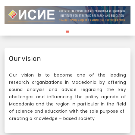
S
k
i
p
t
o
c
o
Our vision
n
t
Our vision is to become one of the leading
e
research organizations in Macedonia by offering
n
sound analysis and advice regarding the key
t
challenges and influencing the policy agenda of
Macedonia and the region in particular in the field
of science and education with the sole purpose of
creating a knowledge – based society.